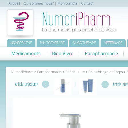
Accueil
|
Qui sommes nous?
|
Mon compte
|
Contact
HOMÉOPATHIE
PHYTOTHÉRAPIE
OLIGOTHÉRAPIE
VÉTÉRINAIRE
Médicaments
Bien Vivre
Parapharmacie
NumeriPharm
>
Parapharmacie
>
Puériculture
>
Soins Visage et Corps
> A