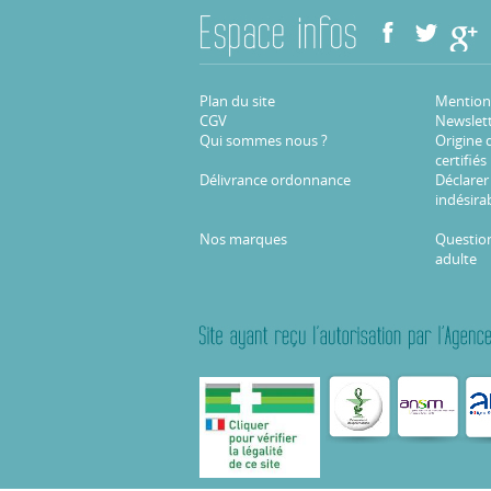
Plan du site
Mentions
CGV
Newslet
Qui sommes nous ?
Origine 
certifiés
Délivrance ordonnance
Déclarer
indésira
Nos marques
Question
adulte