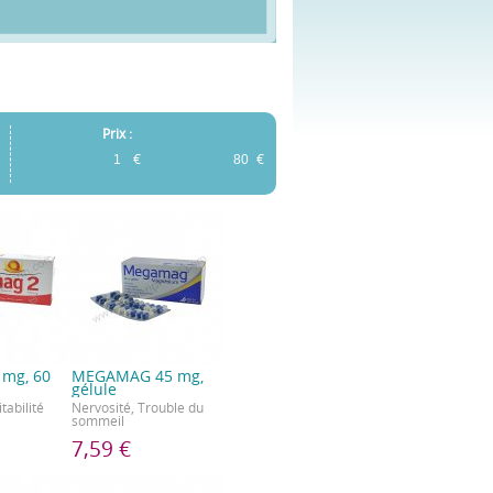
Prix :
€
€
 mg, 60
MEGAMAG 45 mg,
s
gélule
itabilité
Nervosité, Trouble du
sommeil
7,59 €