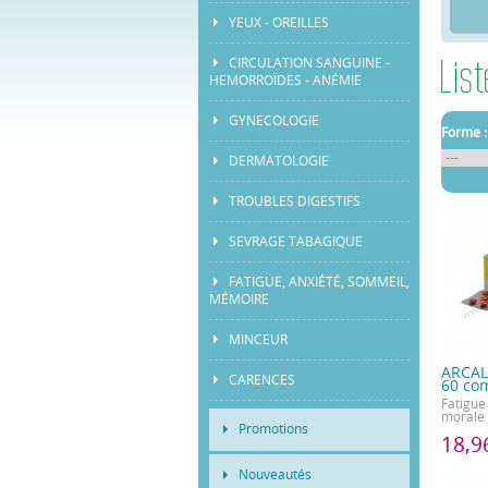
YEUX - OREILLES
CIRCULATION SANGUINE -
HEMORROÏDES - ANÉMIE
GYNECOLOGIE
Forme :
DERMATOLOGIE
TROUBLES DIGESTIFS
SEVRAGE TABAGIQUE
FATIGUE, ANXIÉTÉ, SOMMEIL,
MÉMOIRE
MINCEUR
ARCAL
CARENCES
60 co
Fatigue
morale
Promotions
18,9
Nouveautés