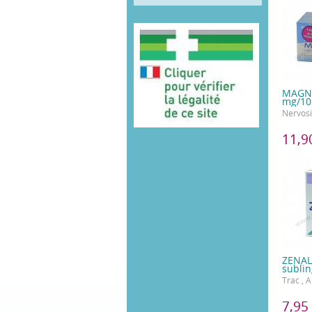
MAGNE
mg/10
Nervosit
11,9
ZENAL
sublin
Trac , 
7,95