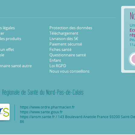
Un
 légales
Protection des données
Ec
ter
Téléchargement
ré
des produits
Livraison dès 5€
PH
Paiement sécurisé
11
 un effet
Fiches santé
ble
Questionnaire santé
Enfant
naire santé autre
Loi RGPD
Nous vous conseillons
https://www.ordre.pharmacien.fr
https://www.sante.gouv.fr
https://ansm.sante.fr
/ 143 Boulevard Anatole France 93200 Saint-Den
86