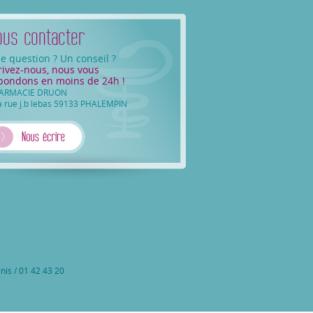
e question ? Un conseil ?
rivez-nous, nous vous
pondons en moins de 24h !
ARMACIE DRUON
a rue j.b lebas 59133 PHALEMPIN
is / 01 42 43 20