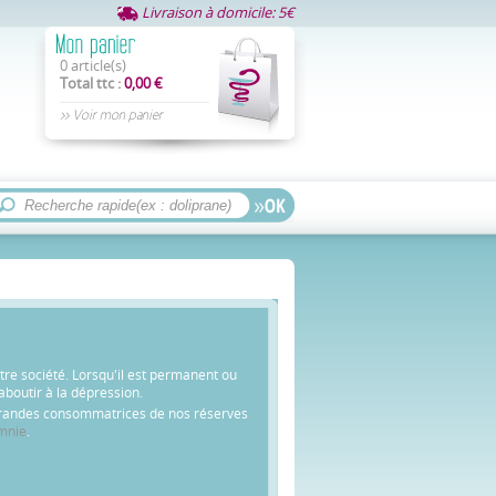
Livraison à domicile: 5€
0 article(s)
Total ttc :
0,00 €
>> Voir mon panier
re société. Lorsqu'il est permanent ou
 aboutir à la dépression.
 grandes consommatrices de nos réserves
mnie
.