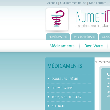
Accueil
|
Qui sommes nous?
|
Mon compte
|
HOMÉOPATHIE
PHYTOTHÉRAPIE
OLIGO
Médicaments
Bien Vivre
NumeriPh
MÉDICAMENTS
DOULEURS - FIÈVRE
Le
ré
RHUME, GRIPPE
Le
en
TOUX, MAL DE GORGE
ALLERGIES