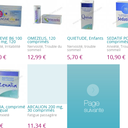
VIE B6 100
OMEZELIS, 120
QUIETUDE, Enfants
SEDATIF PC
 mg, 120
comprimés
comprimé
é, Irritabilité
Nervosité, Trouble du
Nervosité, trouble
Anxiété, Trou
sommeil
sommeil
sommeil
0 €
12,99 €
5,70 €
10,90 €
IA, comprimé
ARCALION 200 mg,
gual
30 comprimés
Anxieté
Fatigue passagère
 €
11,34 €