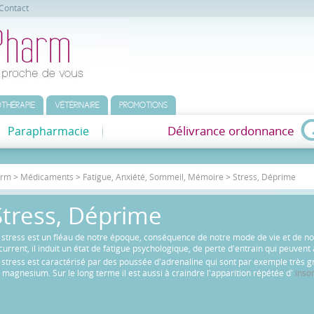
Contact
THÉRAPIE
VÉTÉRINAIRE
PROMOTIONS
Délivrance ordonnance
Parapharmacie
arm
>
Médicaments
>
Fatigue, Anxiété, Sommeil, Mémoire
>
Stress, Déprime
Stress, Déprime
 stress est un fléau de notre époque, conséquence de notre mode de vie et de not
current, il induit un état de fatigue psychologique, de perte d'entrain qui peuvent
 stress est caractérisé par des poussée d'adrenaline qui sont par exemple très
 magnesium. Sur le long terme il est aussi à craindre l'apparition répétée d'
inso