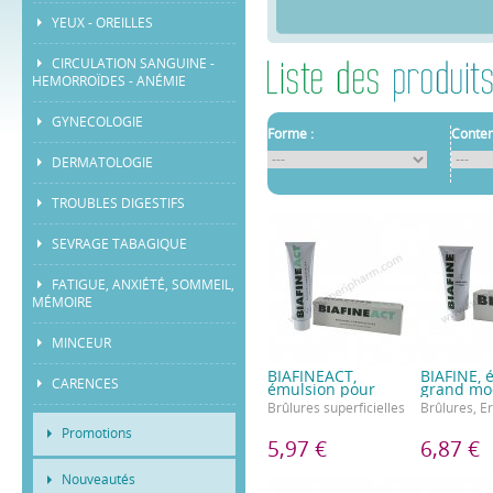
YEUX - OREILLES
CIRCULATION SANGUINE -
HEMORROÏDES - ANÉMIE
GYNECOLOGIE
Forme :
Conten
DERMATOLOGIE
TROUBLES DIGESTIFS
SEVRAGE TABAGIQUE
FATIGUE, ANXIÉTÉ, SOMMEIL,
MÉMOIRE
MINCEUR
BIAFINEACT,
BIAFINE, 
CARENCES
émulsion pour
grand mo
Brûlures superficielles
Brûlures, E
Promotions
5,97 €
6,87 €
Nouveautés