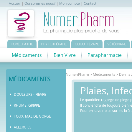
Accueil
|
Qui sommes nous?
|
Mon compte
|
Contact
HOMÉOPATHIE
PHYTOTHÉRAPIE
OLIGOTHÉRAPIE
VÉTÉRINAIRE
Médicaments
Bien Vivre
Parapharmacie
NumeriPharm
>
Médicaments
>
Dermat
MÉDICAMENTS
Plaies, Infe
DOULEURS - FIÈVRE
Le quotidien regorge de piège p
Il conviendra de toujours bien le
RHUME, GRIPPE
Pour en savoir plus sur les brûl
TOUX, MAL DE GORGE
ALLERGIES