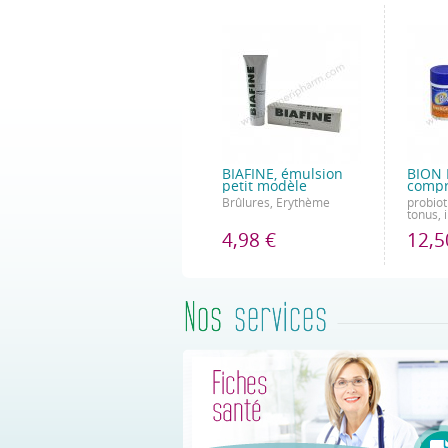
BIAFINE, émulsion
BION 
petit modèle
comp
Brûlures, Erythème
probiot
tonus,
4,98 €
12,5