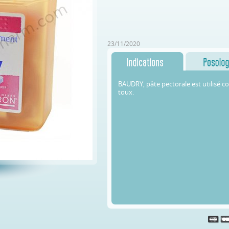
23/11/2020
BAUDRY, pâte pectorale est utilisé 
toux.