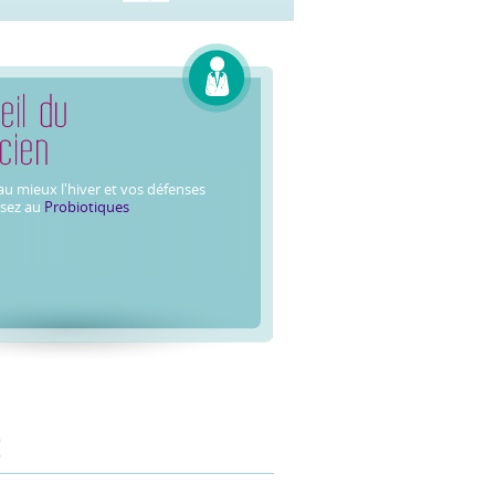
u mieux l'hiver et vos défenses
nsez au
Probiotiques