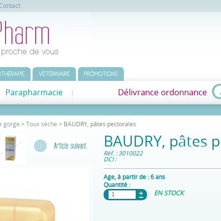
Contact
THÉRAPIE
VÉTÉRINAIRE
PROMOTIONS
Délivrance ordonnance
Parapharmacie
e gorge
>
Toux sèche
> BAUDRY, pâtes pectorales
BAUDRY, pâtes p
Réf. : 3010022
DCI :
Age, à partir de :
6 ans
Quantité :
EN STOCK