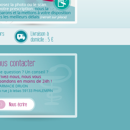
e question ? Un conseil ?
rivez-nous, nous vous
pondons en moins de 24h !
ARMACIE DRUON
a rue j.b lebas 59133 PHALEMPIN