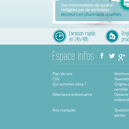
Plan du site
Mentions
CGV
Newslet
Qui sommes nous ?
Origine 
certifiés
Délivrance ordonnance
Déclarer
indésira
Nos marques
Question
adulte