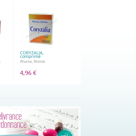
CORYZALIA,
comprimé
s
Rhume, Rhinite
4,96 €