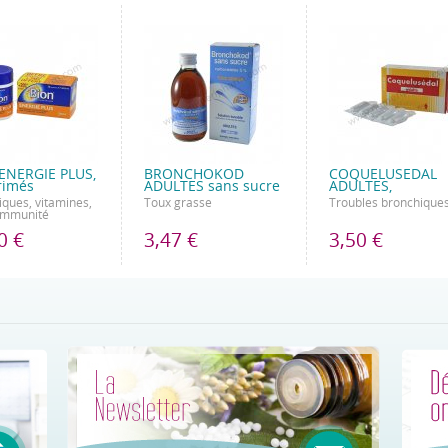
ENERGIE PLUS,
BRONCHOKOD
COQUELUSEDAL
rimés
ADULTES sans sucre
ADULTES,
iques, vitamines,
Toux grasse
Troubles bronchique
 immunité
0 €
3,47 €
3,50 €