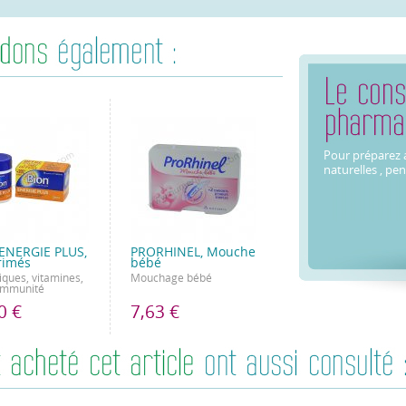
Pour préparez a
naturelles , pe
ENERGIE PLUS,
PRORHINEL, Mouche
rimés
bébé
iques, vitamines,
Mouchage bébé
 immunité
0 €
7,63 €