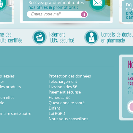
Un
 légales
Protection des données
Ec
ter
Téléchargement
ré
des produits
Livraison dès 5€
PH
Paiement sécurisé
11
 un effet
Fiches santé
ble
Questionnaire santé
Enfant
naire santé autre
Loi RGPD
Nous vous conseillons