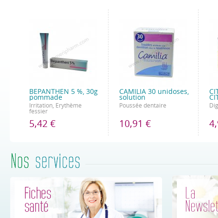
BEPANTHEN 5 %, 30g
CAMILIA 30 unidoses,
CI
pommade
solution
CI
Irritation, Erythème
Poussée dentaire
Dig
fessier
5,42 €
10,91 €
4,