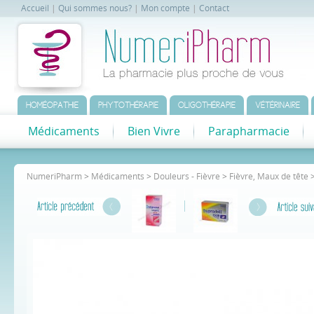
Accueil
|
Qui sommes nous?
|
Mon compte
|
Contact
HOMÉOPATHIE
PHYTOTHÉRAPIE
OLIGOTHÉRAPIE
VÉTÉRINAIRE
Médicaments
Bien Vivre
Parapharmacie
NumeriPharm
>
Médicaments
>
Douleurs - Fièvre
>
Fièvre, Maux de tête
>