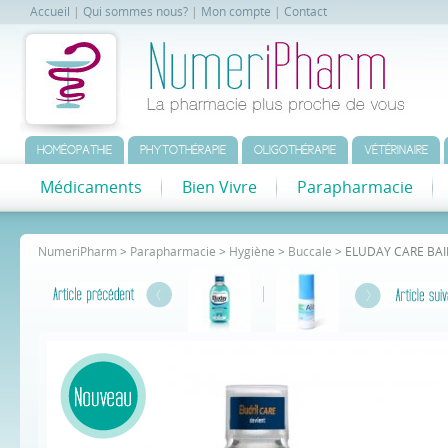
Accueil
|
Qui sommes nous?
|
Mon compte
|
Contact
HOMÉOPATHIE
PHYTOTHÉRAPIE
OLIGOTHÉRAPIE
VÉTÉRINAIRE
Médicaments
Bien Vivre
Parapharmacie
NumeriPharm
>
Parapharmacie
>
Hygiène
>
Buccale
> ELUDAY CARE BA