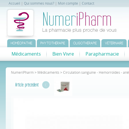
Accueil
|
Qui sommes nous?
|
Mon compte
|
Contact
HOMÉOPATHIE
PHYTOTHÉRAPIE
OLIGOTHÉRAPIE
VÉTÉRINAIRE
Médicaments
Bien Vivre
Parapharmacie
NumeriPharm
>
Médicaments
>
Circulation sanguine - Hemorroïdes - an