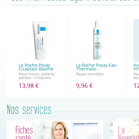
La Roche Posay
La Roche Posay Eau
Av
Cicaplast Baume
Thermale -
HY
Nourrissons, enfants,
Peaux sensibles
Pea
adultes - irritations
des
13,98 €
9,96 €
1