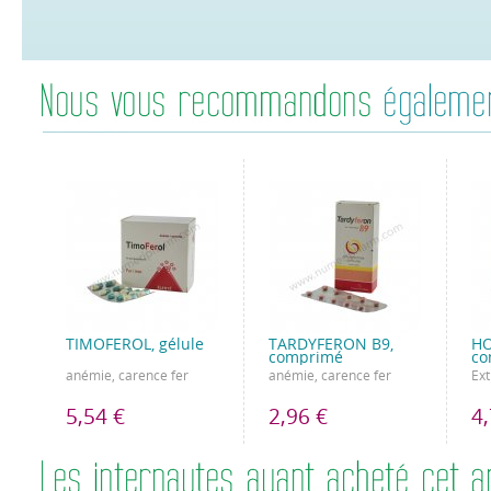
TIMOFEROL, gélule
TARDYFERON B9,
H
comprimé
co
anémie, carence fer
anémie, carence fer
Ext
5,54 €
2,96 €
4,