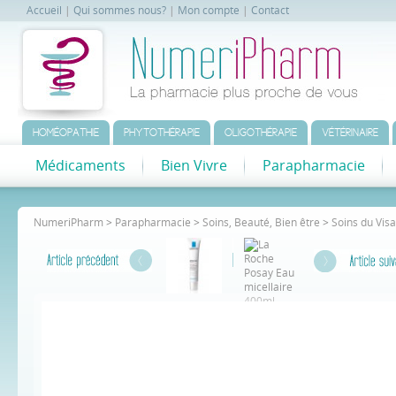
Accueil
|
Qui sommes nous?
|
Mon compte
|
Contact
HOMÉOPATHIE
PHYTOTHÉRAPIE
OLIGOTHÉRAPIE
VÉTÉRINAIRE
Médicaments
Bien Vivre
Parapharmacie
NumeriPharm
>
Parapharmacie
>
Soins, Beauté, Bien être
>
Soins du Vis