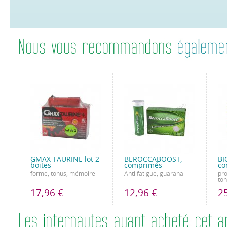
GMAX TAURINE lot 2
BEROCCABOOST,
BI
boites
comprimés
co
forme, tonus, mémoire
Anti fatigue, guarana
pro
ton
17,96 €
12,96 €
2