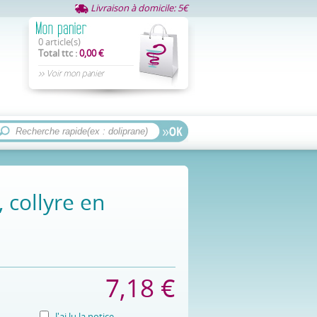
Livraison à domicile: 5€
0 article(s)
Total ttc :
0,00 €
>> Voir mon panier
collyre en
7,18 €
J'ai lu la notice