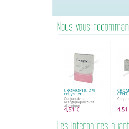
CROMOPTIC 2 %,
CROM
collyre en
CENT, 
Conjonctivite
Conjonc
allergiquejonctivite
allergique
4,51 €
4,51