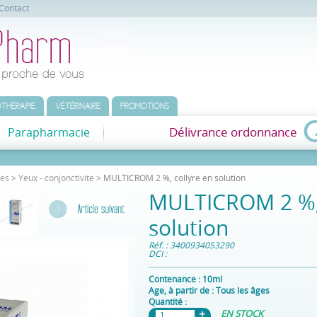
Contact
THÉRAPIE
VÉTÉRINAIRE
PROMOTIONS
Délivrance ordonnance
Parapharmacie
les
>
Yeux - conjonctivite
> MULTICROM 2 %, collyre en solution
MULTICROM 2 %, 
solution
Réf. : 3400934053290
DCI :
Contenance :
10ml
Age, à partir de :
Tous les âges
Quantité :
EN STOCK