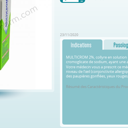
23/11/2020
MULTICROM 2%, collyre en solution c
cromoglicate de sodium, ayant une ac
Votre médecin vous a prescrit ce méd
niveau de l’œil (conjonctivite allerg
des paupières gonflées, yeux rouges,
Résumé des Caractéristiques du Pro