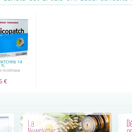
ATCHlib 14
 h,
 nicotinique
6 €