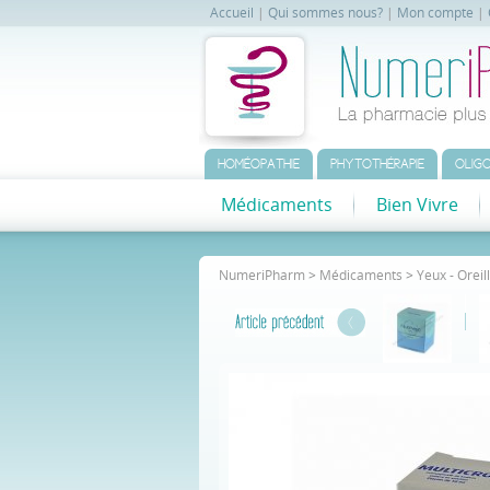
Accueil
|
Qui sommes nous?
|
Mon compte
|
HOMÉOPATHIE
PHYTOTHÉRAPIE
OLIGO
Médicaments
Bien Vivre
NumeriPharm
>
Médicaments
>
Yeux - Oreil