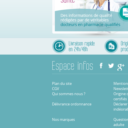
Plan du site
Mentions
CGV
Newslet
Qui sommes nous ?
Origine 
certifiés
Délivrance ordonnance
Déclarer
indésira
Nos marques
Question
adulte