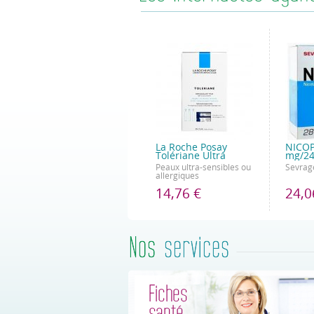
La Roche Posay
NICOP
Tolériane Ultra
mg/24
Peaux ultra-sensibles ou
Sevrage
allergiques
14,76 €
24,0