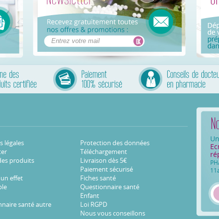
Un
 légales
Protection des données
Ec
ter
Téléchargement
ré
des produits
Livraison dès 5€
PH
Paiement sécurisé
11
 un effet
Fiches santé
ble
Questionnaire santé
Enfant
naire santé autre
Loi RGPD
Nous vous conseillons