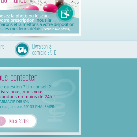
e question ? Un conseil ?
rivez-nous, nous vous
pondons en moins de 24h !
ARMACIE DRUON
a rue j.b lebas 59133 PHALEMPIN