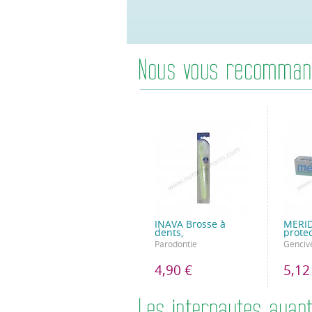
INAVA Brosse à
MERID
dents,
prote
Parodontie
Genciv
4,90 €
5,12