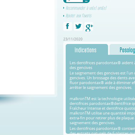
23/11/2020
Les dentifrices parodontax® aident 
des gencives
Le saignement des gencives est l'un
gencives. Un brossage des dents avec
fluor parodontax® aide à éliminer ef
arrêter le saignement des gencives.
malkronTM est la technologie utilisé
dentifrices parodontax®dentifrice qu
Fraîcheur Intense et dentifrice quot
malkronTM utilise une quantité imp
extra-fin pour retirer plus de plaque 
saignement des gencives.
Les dentifrices parodontax® contie
des extraits naturels de 6 plantes q