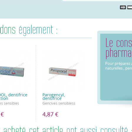
14 jours d'utilisation de parodontax
unique.
Les dentifrices parodontax® contien
à prévenir la formation de caries.
Pour préparez a
naturelles , pe
OL, dentifrice
Parogencyl,
ction
dentifrice
es sensibles
Gencives sensibless
 €
4,87 €