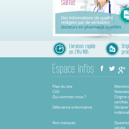
Plan du site
Mentions
CGV
Newslet
Qui sommes nous ?
Origine 
certifiés
Délivrance ordonnance
Déclarer
indésira
Nos marques
Question
adulte