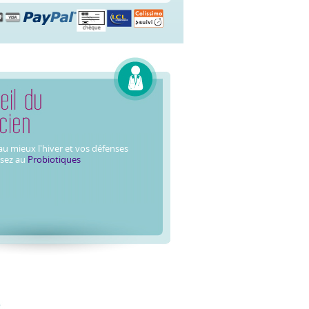
®, la plupart des gens aiment leur goût
nent 1400 ppm de fluor. Le fluor aide
u mieux l'hiver et vos défenses
nsez au
Probiotiques