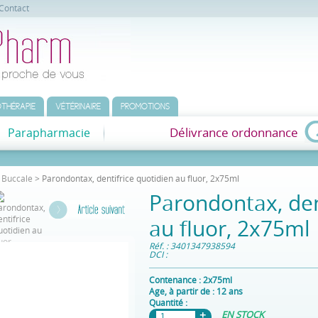
Contact
THÉRAPIE
VÉTÉRINAIRE
PROMOTIONS
Délivrance ordonnance
Parapharmacie
>
Buccale
> Parondontax, dentifrice quotidien au fluor, 2x75ml
Parondontax, den
au fluor, 2x75ml
Réf. : 3401347938594
DCI :
Contenance :
2x75ml
Age, à partir de :
12 ans
Quantité :
EN STOCK