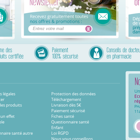
Un
 légales
Protection des données
Ec
ter
Téléchargement
ré
des produits
Livraison dès 5€
PH
Paiement sécurisé
11
 un effet
Fiches santé
ble
Questionnaire santé
Enfant
naire santé autre
Loi RGPD
Nous vous conseillons