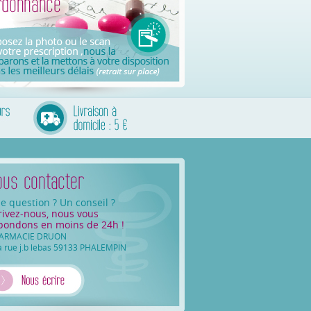
e question ? Un conseil ?
rivez-nous, nous vous
pondons en moins de 24h !
ARMACIE DRUON
a rue j.b lebas 59133 PHALEMPIN