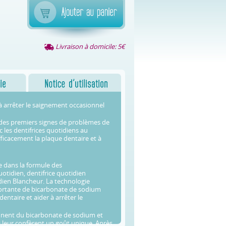
Livraison à domicile: 5€
à arrêter le saignement occasionnel
 des premiers signes de problèmes de
 les dentifrices quotidiens au
ficacement la plaque dentaire et à
e dans la formule des
otidien, dentifrice quotidien
idien Blancheur. La technologie
ortante de bicarbonate de sodium
dentaire et aider à arrêter le
nnent du bicarbonate de sodium et
ui leur confèrent un goût unique. Après