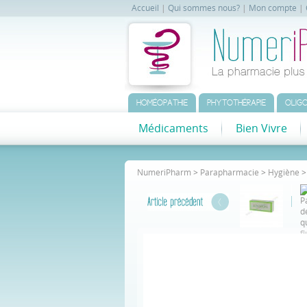
Accueil
|
Qui sommes nous?
|
Mon compte
|
HOMÉOPATHIE
PHYTOTHÉRAPIE
OLIGO
Médicaments
Bien Vivre
NumeriPharm
>
Parapharmacie
>
Hygiène