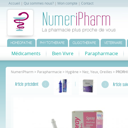
Accueil
|
Qui sommes nous?
|
Mon compte
|
Contact
HOMÉOPATHIE
PHYTOTHÉRAPIE
OLIGOTHÉRAPIE
VÉTÉRINAIRE
Médicaments
Bien Vivre
Parapharmacie
NumeriPharm
>
Parapharmacie
>
Hygiène
>
Nez, Yeux, Oreilles
> PRORHIN