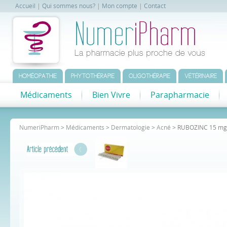
Accueil
|
Qui sommes nous?
|
Mon compte
|
Contact
HOMÉOPATHIE
PHYTOTHÉRAPIE
OLIGOTHÉRAPIE
VÉTÉRINAIRE
Médicaments
Bien Vivre
Parapharmacie
NumeriPharm
>
Médicaments
>
Dermatologie
>
Acné
> RUBOZINC 15 mg,