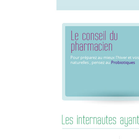
Pour préparez au mieux l'hiver et vo
naturelles , pensez au
Probiotiques