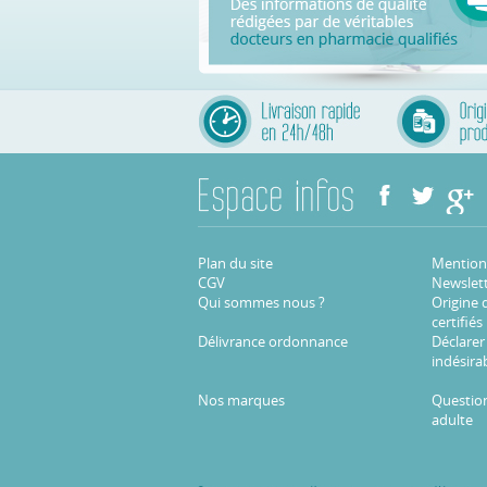
Plan du site
Mentions
CGV
Newslet
Qui sommes nous ?
Origine 
certifiés
Délivrance ordonnance
Déclarer
indésira
Nos marques
Question
adulte