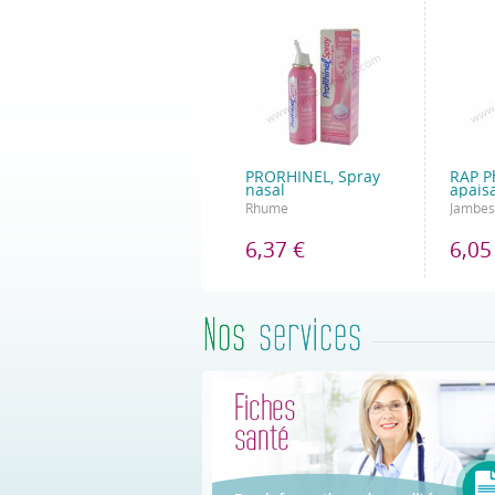
PRORHINEL, Spray
RAP P
nasal
apais
Rhume
Jambes
6,37 €
6,05