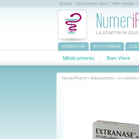
Accueil
|
Qui sommes nous?
|
Mon compte
|
HOMÉOPATHIE
PHYTOTHÉRAPIE
OLIGO
Médicaments
Bien Vivre
NumeriPharm
>
Médicaments
>
Circulation