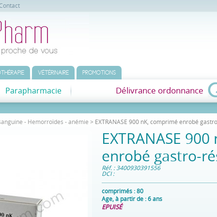
Contact
THÉRAPIE
VÉTÉRINAIRE
PROMOTIONS
Délivrance ordonnance
Parapharmacie
 sanguine - Hemorroïdes - anémie
> EXTRANASE 900 nK, comprimé enrobé gastro-
EXTRANASE 900 
enrobé gastro-ré
Réf. : 3400930391556
DCI :
comprimés :
80
Age, à partir de :
6 ans
EPUISÉ