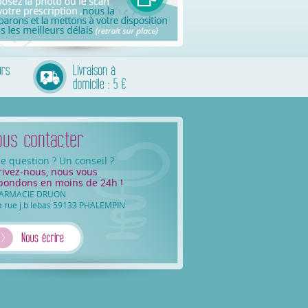
e question ? Un conseil ?
rivez-nous, nous vous
pondons en moins de 24h !
ARMACIE DRUON
a rue j.b lebas 59133 PHALEMPIN