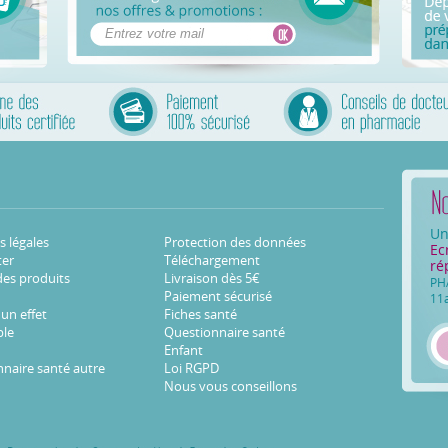
Un
 légales
Protection des données
Ec
ter
Téléchargement
ré
des produits
Livraison dès 5€
PH
Paiement sécurisé
11
 un effet
Fiches santé
ble
Questionnaire santé
Enfant
naire santé autre
Loi RGPD
Nous vous conseillons