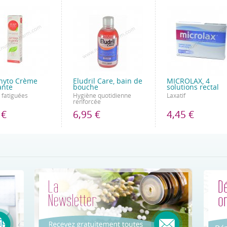
hyto Crème
Eludril Care, bain de
MICROLAX, 4
ante
bouche
solutions rectal
 fatiguées
Hygiène quotidienne
Laxatif
renforcée
 €
6,95 €
4,45 €