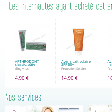
ARTHRODONT
Avène Lait solaire
Av
classic, pâte
SPF 50+
mi
Gingivites
Protection Solaire
Pro
4,90 €
14,90 €
1