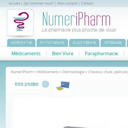
Accueil
|
Qui sommes nous?
|
Mon compte
|
Contact
HOMÉOPATHIE
PHYTOTHÉRAPIE
OLIGOTHÉRAPIE
VÉTÉRINAIRE
Médicaments
Bien Vivre
Parapharmacie
NumeriPharm
>
Médicaments
>
Dermatologie
>
Cheveux: chute, pellicul